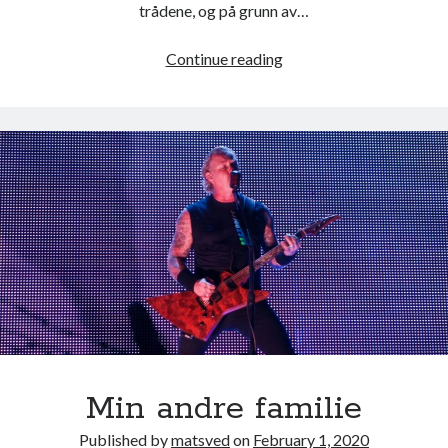
trådene, og på grunn av…
Anmeldelse:
Continue reading
Hun
som
må
dø
(Millennium
#6)
Min andre familie
Published by
matsved
on
February 1, 2020