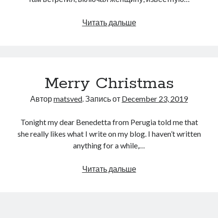
Миграция
Читать дальше
из
России
в
Америку
Merry Christmas
–
очерк
Автор
matsved
. Запись от
December 23, 2019
Матса
Ведерхуса
Tonight my dear Benedetta from Perugia told me that
she really likes what I write on my blog. I haven’t written
anything for a while,…
Merry
Читать дальше
Christmas