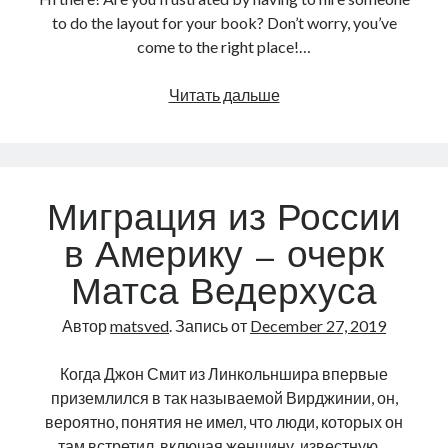
to do the layout for your book? Don’t worry, you’ve
come to the right place!…
InDesign
Читать дальше
tutorial
for
Indie
Authors
Миграция из России
в Америку – очерк
Матса Ведерхуса
Автор
matsved
. Запись от
December 27, 2019
Когда Джон Смит из Линкольншира впервые
приземлился в так называемой Вирджинии, он,
вероятно, понятия не имел, что люди, которых он
там встретил, включая женщину, известную…