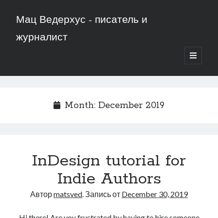
Мац Ведерхус - писатель и
журналист
открыть
основн
меню
Month:
December 2019
InDesign tutorial for
Indie Authors
Автор
matsved
. Запись от
December 30, 2019
Hi there! Are you frustrated by having to hire someone