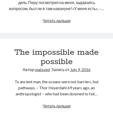
дель-Перу посмотрел на меня, задаваясь
вопросом, был ли я там накануне?«У меня есть», –…
Случайная
Читать дальше
встреча
The impossible made
possible
Автор
matsved
. Запись от
July 9, 2016
To ancient man, the oceans were not barriers, but
pathways. – Thor Heyerdahl 69 years ago, an
anthropologist – who had been doomed to fail…
The
Читать дальше
impossible